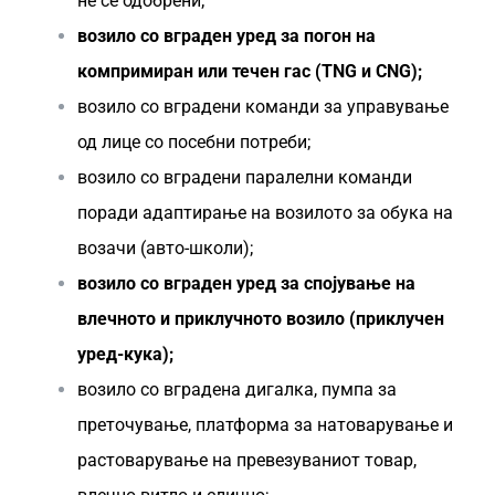
не се одобрени;
возило со вграден уред за погон на
компримиран или течен гас (TNG и CNG);
возило со вградени команди за управување
од лице со посебни потреби;
возило со вградени паралелни команди
поради адаптирање на возилото за обука на
возачи (авто-школи);
возило со вграден уред за спојување на
влечното и приклучното возило (приклучен
уред-кука);
возило со вградена дигалка, пумпа за
преточување, платформа за натоварување и
растоварување на превезуваниот товар,