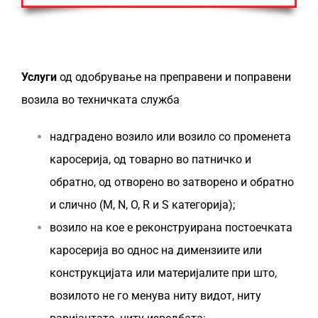
Услуги
од одобрување на преправени и поправени
возила во техничката служба
надградено возило или возило со променета
каросерија, од товарно во патничко и
обратно, од отворено во затворено и обратно
и слично (M, N, O, R и S категорија);
возило на кое е реконструирана постоечката
каросерија во однос на димензиите или
конструкцијата или материјалите при што,
возилото не го менува ниту видот, ниту