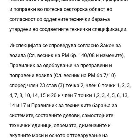
ДОКУМЕНТИ
и поправки во потесна секторска област во
согласност со одделните технички барања
ЗА НАС
утврдени во соодветните технички спецификации.
КАРИЕРА
Инспекцијата се спроведува согласно Закон за
возила (Сл. весник на РМ бр. 140/08 и измените),
КОНТАКТ
Правилник за одобрување на преправени и
поправени возила (Сл. весник на РМ бр.7/10)
САК КЛУБ
според член 23 став (3) точка 2, член 6 точки 1, 2, 3,
4, 7, 8, 10, 14, 15 и 20 и член 7 точки 1,2, 3, 4, 5, 6, 13,
14 и 17 и Правилник за техничките барања за
системите, составните делови, самостојните
технички единици, опремата, димензиите и
вкупните маси и осното оптоварување на