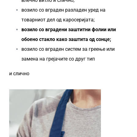
влечно витло и слично;
возило со вграден разладен уред на
товарниот дел од каросеријата;
возило со вградени заштитни фолии или
обоено стакло како заштита од сонце;
возило со вграден систем за греење или
замена на грејачите со друг тип
и слично