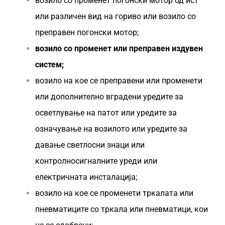
возило со променет погонски мотор од ист
или различен вид на гориво или возило со
преправен погонски мотор;
возило со променет или преправен издувен
систем;
возило на кое се преправени или променети
или дополнително вградени уредите за
осветлување на патот или уредите за
означување на возилото или уредите за
давање светлосни знаци или
контролносигналните уреди или
електричната инсталација;
возило на кое се променети тркалата или
пневматиците со тркала или пневматици, кои