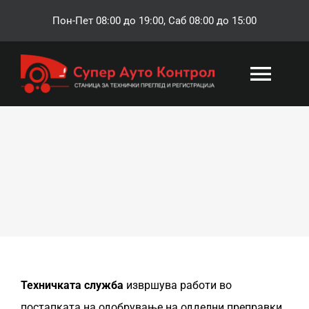
Skip
Пон-Пет 08:00 до 19:00, Саб 08:00 до 15:00
to
content
Togg
Navi
ПОЧЕТНА
РЕГИСТРАЦИЈА
ТЕХНИЧКА СЛУЖБА
ОСИГУРУВАЊЕ
Техничката служба
извршува работи во
постапката на одобрување на одделни преправки