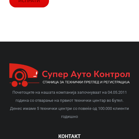
Почетоците на нашата компанија започнуваат на 04.05.2011
година со отварање на првиот технички центар во Бутел.
Денес имаме 5 технички центри со повеќе од 100.000 клиенти
годишно
КОНТАКТ