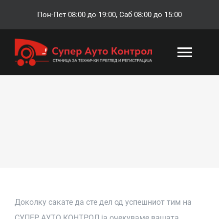
Skip
Пон-Пет 08:00 до 19:00, Саб 08:00 до 15:00
to
content
Togg
Navi
ПОЧЕТНА
РЕГИСТРАЦИЈА
ТЕХНИЧКА СЛУЖБА
ОСИГУРУВАЊЕ
Доколку сакате да сте дел од успешниот тим на
СУПЕР АУТО КОНТРОЛ ја очекуваме вашата