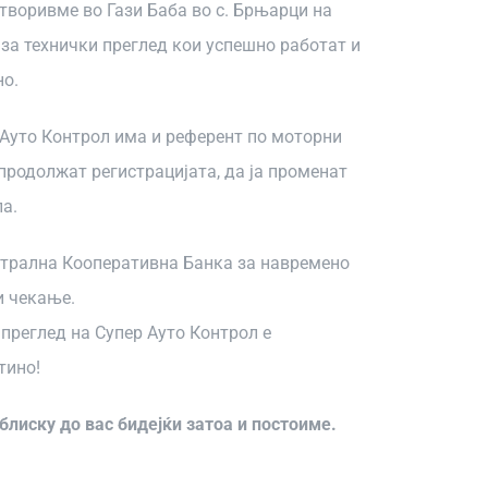
отворивме во Гази Баба во с. Брњарци на
 за технички преглед кои успешно работат и
но.
р Ауто Контрол има и референт по моторни
 продолжат регистрацијата, да ја променат
ла.
нтрална Кооперативна Банка за навремено
и чекање.
преглед на Супер Ауто Контрол е
тино!
облиску до вас бидејќи затоа и постоиме.