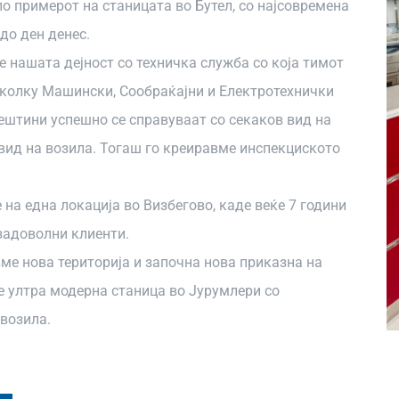
о примерот на станицата во Бутел, со најсовремена
до ден денес.
 нашата дејност со техничка служба со која тимот
еколку Машински, Сообраќајни и Електротехнички
вештини успешно се справуваат со секаков вид на
 вид на возила. Тогаш го креиравме инспекциското
 на една локација во Визбегово, каде веќе 7 години
 задоволни клиенти.
ме нова територија и започна нова приказна на
ме ултра модерна станица во Јурумлери со
 возила.