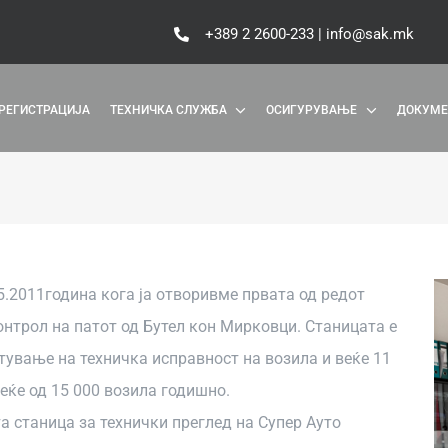
+389 2 2600-233 | info@sak.mk
РЕГИСТРАЦИЈА
ТЕХНИЧКА СЛУЖБА
ОСИГУРУВАЊЕ
ДОКУМЕ
.2011година кога ја отворивме првата од редот
онтрол на патот од Бутел кон Мирковци. Станицата е
тување на техничка исправност на возила и веќе 11
ќе од 15 000 возила годишно.
 станица за технички преглед на Супер Ауто