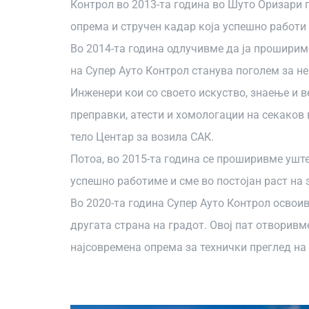
Контрол во 2013-та година во Шуто Оризари п
опрема и стручен кадар која успешно работи 
Во 2014-та година одлучивме да ја прошириме
на Супер Ауто Контрол станува поголем за н
Инженери кои со своето искуство, знаење и 
преправки, атести и хомологации на секаков
тело Центар за возила САК.
Потоа, во 2015-та година се проширивме уште
успешно работиме и сме во постојан раст на
Во 2020-та година Супер Ауто Контрол освоив
другата страна на градот. Овој пат отворив
најсовремена опрема за технички преглед на