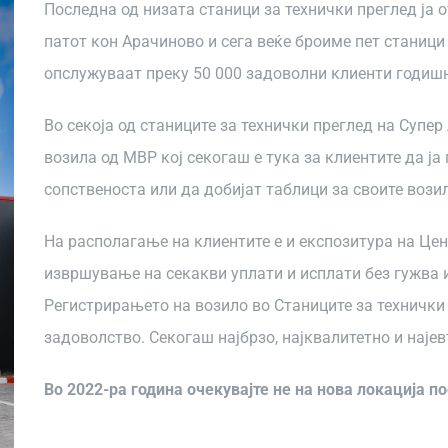
Последна од низата станици за технички преглед ја 
патот кон Арачиново и сега веќе броиме пет станици
опслужуваат преку 50 000 задоволни клиенти годиш
Во секоја од станиците за технички преглед на Супе
возила од МВР кој секогаш е тука за клиентите да ја
сопственоста или да добијат таблици за своите вози
На располагање на клиентите е и експозитура на Це
извршување на секакви уплати и исплати без гужва 
Регистрирањето на возило во Станиците за технички 
задоволство. Секогаш најбрзо, најквалитетно и најев
Во 2022-ра година очекувајте не на нова локација п