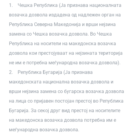
1. Чешка Република (Ја признава националната
возачка дозвола издадена од надлежен орган на
Република Северна Македонија и врши нејзина
замена со Чешка возачка дозвола. Во Чешка
Република на носители на македонска возачка
дозвола кои престојуваат на нејзината територија
не им е потребна меѓународна возачка дозвола).
2. Република Бугарија (Ја признава
македонската национална возачка дозвола и
врши нејзина замена со бугарска возачка дозвола
на лица со пријавен постојан престој во Република
Бугарија. За секој друг вид престој на носителите
на македонска возачка дозвола потребна им е
меѓународна возачка дозвола.