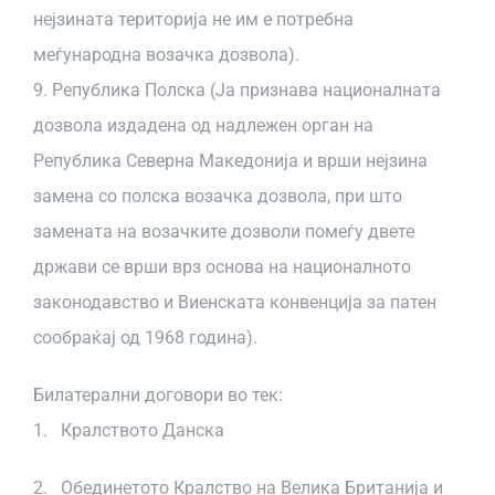
нејзината територија не им е потребна
меѓународна возачка дозвола).
9. Република Полска (Jа признава националната
дозвола издадена од надлежен орган на
Република Северна Македонија и врши нејзина
замена со полска возачка дозвола, при што
замената на возачките дозволи помеѓу двете
држави се врши врз основа на националното
законодавство и Виенската конвенција за патен
сообраќај од 1968 година).
Билатерални договори во тек:
1. Кралството Данска
2. Обединетото Кралство на Велика Британија и