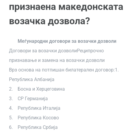
ДОКУМЕНТИ
признаена македонската
возачка дозвола?
ЗА НАС
Меѓународни договори за возачки дозволи
КАРИЕРА
Договори за возачки дозволиРеципрочно
признавање и замена на возачки дозволи
КОНТАКТ
Врз основа на потпишан билатерален договор:1.
Република Албанија
САК КЛУБ
2. Босна и Херцеговина
3. СР Германија
4. Република Италија
5. Република Косово
6. Република Србија