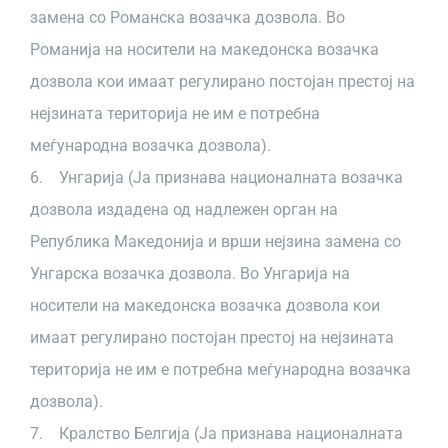
замена со Романска возачка дозвола. Во
Романија на носители на македонска возачка
дозвола кои имаат регулирано постојан престој на
нејзината територија не им е потребна
меѓународна возачка дозвола).
6. Унгарија (Ја признава националната возачка
дозвола издадена од надлежен орган на
Република Македонија и врши нејзина замена со
Унгарска возачка дозвола. Во Унгарија на
носители на македонска возачка дозвола кои
имаат регулирано постојан престој на нејзината
територија не им е потребна меѓународна возачка
дозвола).
7. Кралство Белгија (Ја признава националната