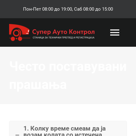
Skip
Пон-Пет 08:00 до 19:00, Саб 08:00 до 15:00
to
content
Togg
Navi
ПОЧЕТНА
Често поставувани
РЕГИСТРАЦИЈА
прашања
ТЕХНИЧКА СЛУЖБА
ОСИГУРУВАЊЕ
1. Колку време смеам да ја
возам колата со истечена