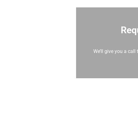
urse
Req
ull Pass
We’ll give you a call