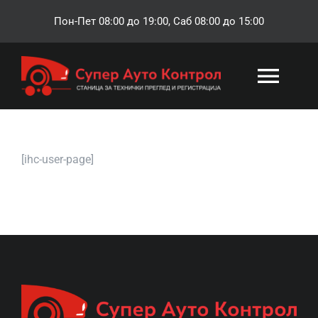
Skip
Пон-Пет 08:00 до 19:00, Саб 08:00 до 15:00
to
content
Togg
Navi
ПОЧЕТНА
[ihc-user-page]
РЕГИСТРАЦИЈА
ТЕХНИЧКА СЛУЖБА
ОСИГУРУВАЊЕ