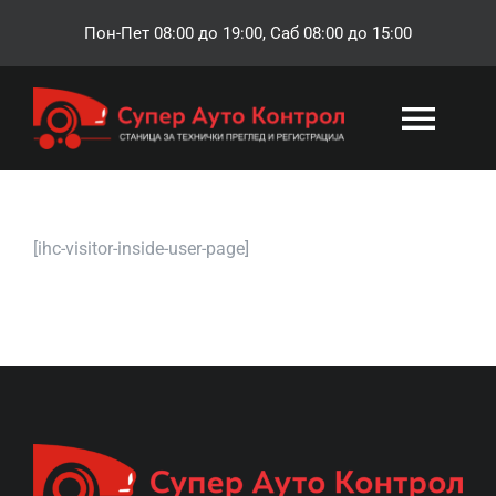
Skip
Пон-Пет 08:00 до 19:00, Саб 08:00 до 15:00
to
content
Togg
Navi
ПОЧЕТНА
[ihc-visitor-inside-user-page]
РЕГИСТРАЦИЈА
ТЕХНИЧКА СЛУЖБА
ОСИГУРУВАЊЕ